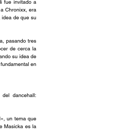
 fue invitado a 
a Chronixx, era 
 idea de que su 
a, pasando tres 
cer de cerca la 
zando su idea de 
r fundamental en 
el dancehall: 
l», un tema que 
e Masicka es la 