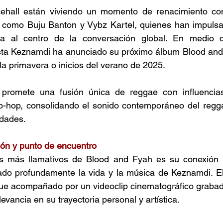
ehall están viviendo un momento de renacimiento con
 como Buju Banton y Vybz Kartel, quienes han impuls
a al centro de la conversación global. En medio d
rtista Keznamdi ha anunciado su próximo álbum Blood and
la primavera o inicios del verano de 2025. 
 promete una fusión única de reggae con influencias
p-hop, consolidando el sonido contemporáneo del regga
idades. 
ión y punto de encuentro 
s más llamativos de Blood and Fyah es su conexión c
do profundamente la vida y la música de Keznamdi. El p
fue acompañado por un videoclip cinematográfico grabad
evancia en su trayectoria personal y artística. 