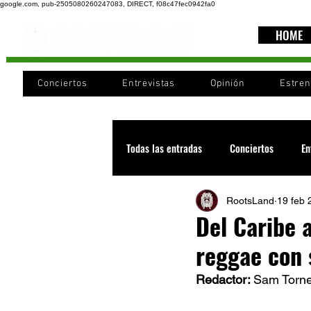
google.com, pub-2505080260247083, DIRECT, f08c47fec0942fa0
HOME
Conciertos
Entrevistas
Opinión
Estre
Todas las entradas
Conciertos
En
RootsLand
19 feb 
Recomendaciones
Videos
Del Caribe 
reggae con
Noticia
Cultura
Cobertura
Redactor: 
Sam Torne