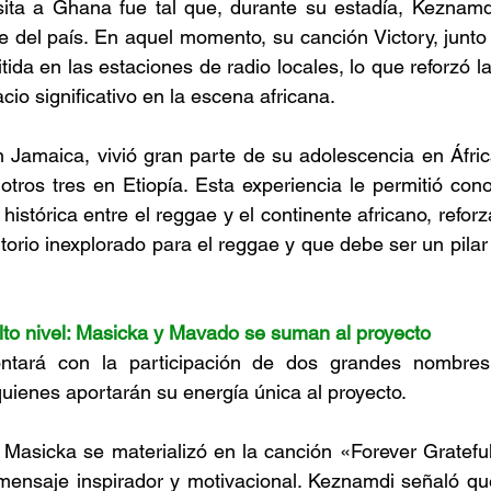
sita a Ghana fue tal que, durante su estadía, Keznamdi
e del país. En aquel momento, su canción Victory, junto 
ida en las estaciones de radio locales, lo que reforzó la
io significativo en la escena africana. 
 Jamaica, vivió gran parte de su adolescencia en Áfric
tros tres en Etiopía. Esta experiencia le permitió cono
 histórica entre el reggae y el continente africano, refor
itorio inexplorado para el reggae y que debe ser un pila
lto nivel: Masicka y Mavado se suman al proyecto
tará con la participación de dos grandes nombres d
ienes aportarán su energía única al proyecto. 
 Masicka se materializó en la canción «Forever Gratefu
 mensaje inspirador y motivacional. Keznamdi señaló qu