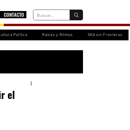
CONTACTO
Cultura Política
Raíces y Ritmos
SKA sin Fronteras
Inicia sesión/ Regístrate
r el