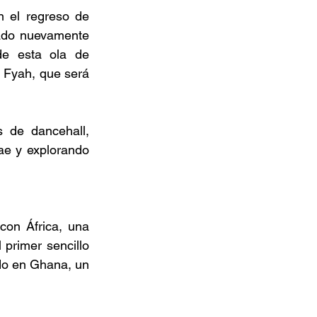
 el regreso de 
ado nuevamente 
e esta ola de 
 Fyah, que será 
 de dancehall, 
e y explorando 
on África, una 
rimer sencillo 
o en Ghana, un 