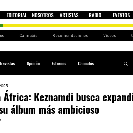
EDITORIAL
NOSOTROS
ARTISTAS
RADIO
EVENTOS
nos
Cannabis
Recomendaciones
Videos
trevistas
Opinión
Estrenos
Cannabis
2025
Cultura política
Raíces y Ritmos
Ska Sin Fronteras
a África: Keznamdi busca expandi
 su álbum más ambicioso
Sound System
Festivales
Sesiones RootsLand
 