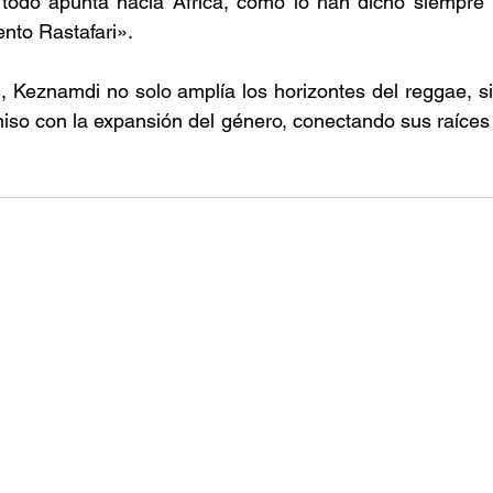
 todo apunta hacia África, como lo han dicho siempre l
nto Rastafari». 
 Keznamdi no solo amplía los horizontes del reggae, si
so con la expansión del género, conectando sus raíces c