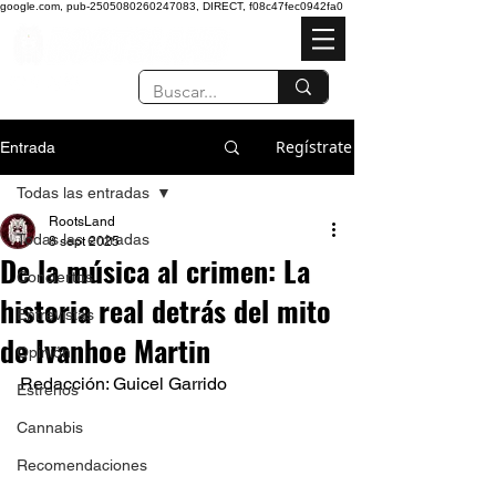
google.com, pub-2505080260247083, DIRECT, f08c47fec0942fa0
Regístrate
Entrada
Todas las entradas
RootsLand
Todas las entradas
8 sept 2025
De la música al crimen: La
Conciertos
historia real detrás del mito
Entrevistas
de Ivanhoe Martin
Opinión
Redacción: Guicel Garrido 
Estrenos
Cannabis
Recomendaciones