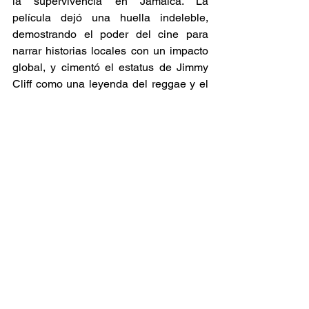
la supervivencia en Jamaica. La 
película dejó una huella indeleble, 
demostrando el poder del cine para 
narrar historias locales con un impacto 
global, y cimentó el estatus de Jimmy 
Cliff como una leyenda del reggae y el 
cine. 
Documentales
Ver todo
Entradas relacionadas