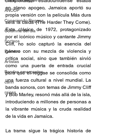
Fuera del reggae
blaxploitation estadounidense estaba 
en pleno apogeo, Jamaica aportó su 
ANCOP
propia versión con la película Más dura 
Conociendo Reggae
será la caída (The Harder They Come). 
Este clásico de 1972, protagonizado 
Columna del día
por el icónico músico y cantante Jimmy 
Sorteos
Cliff, no solo capturó la esencia del 
género con su mezcla de violencia y 
Eventos
crítica social, sino que también sirvió 
Artistas
como una puerta de entrada crucial 
Bandas emergentes
para que el reggae se consolida como 
una fuerza cultural a nivel mundial. La 
cann
banda sonora, con temas de Jimmy Cliff 
raices
y Bob Marley, resonó más allá de la isla, 
introduciendo a millones de personas a 
la vibrante música y la cruda realidad 
de la vida en Jamaica. 
La trama sigue la trágica historia de 