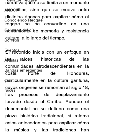
Fuera del reggae
narrativa que no se limita a un momento 
específico, sino que se mueve entre 
ANCOP
distintas épocas para explicar cómo el 
Conociendo Reggae
reggae se ha convertido en una 
Columna del día
herramienta de memoria y resistencia 
cultural a lo largo del tiempo. 
Sorteos
Eventos
El recorrido inicia con un enfoque en 
las raíces históricas de las 
Artistas
comunidades afrodescendientes en la 
Bandas emergentes
costa norte de Honduras, 
particularmente en la cultura garífuna, 
cann
cuyos orígenes se remontan al siglo 18, 
raices
tras procesos de desplazamiento 
forzado desde el Caribe. Aunque el 
documental no se detiene como una 
pieza histórica tradicional, sí retoma 
estos antecedentes para explicar cómo 
la música y las tradiciones han 