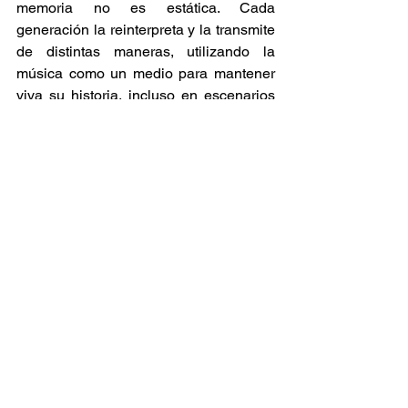
memoria no es estática. Cada 
generación la reinterpreta y la transmite 
de distintas maneras, utilizando la 
música como un medio para mantener 
viva su historia, incluso en escenarios 
donde las condiciones cambian 
constantemente. 
De esta manera, Memory, Rhythm and 
Resistance se posiciona como una obra 
que conecta siglos de historia con 
experiencias actuales, mostrando cómo 
el reggae funciona como un archivo 
vivo que atraviesa épocas, territorios y 
contextos sociales. 
Al final, la propuesta deja una idea 
clara. La música no solo pertenece a un 
momento, sino que puede convertirse 