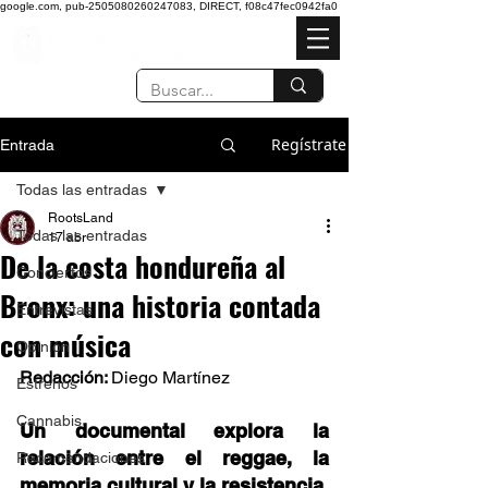
google.com, pub-2505080260247083, DIRECT, f08c47fec0942fa0
Regístrate
Entrada
Todas las entradas
RootsLand
Todas las entradas
17 abr
De la costa hondureña al
Conciertos
Bronx: una historia contada
Entrevistas
con música
Opinión
Redacción: 
Diego Martínez 
Estrenos
Cannabis
Un documental explora la 
relación entre el reggae, la 
Recomendaciones
memoria cultural y la resistencia, 