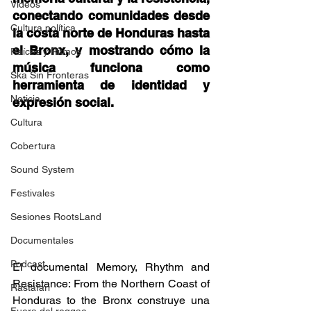
Videos
conectando comunidades desde 
Cultura política
la costa norte de Honduras hasta 
el Bronx, y mostrando cómo la 
Raíces y Ritmos
música funciona como 
Ska Sin Fronteras
herramienta de identidad y 
Noticia
expresión social. 
Cultura
Cobertura
Sound System
Festivales
Sesiones RootsLand
Documentales
Podcast
El documental Memory, Rhythm and 
Resistance: From the Northern Coast of 
Rastafari
Honduras to the Bronx construye una 