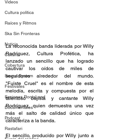
Videos
Cultura política
Raíces y Ritmos
Ska Sin Fronteras
Noticia
La reconocida banda liderada por Willy 
Rodriguez, Cultura Profética, ha 
Cultura
lanzado un sencillo que ha logrado 
Cobertura
cautivar los oídos de miles de 
seguidores alrededor del mundo. 
Sound System
"Fuiste Cruel" es el nombre de esta 
Festivales
melodía, escrita y compuesta por el 
Sesiones RootsLand
talentoso bajista y cantante Willy 
Rodríguez, quien demuestra una vez 
Documentales
más el salto de calidad único que 
Podcast
caracteriza a la banda. 
Rastafari
El sencillo, producido por Willy junto a 