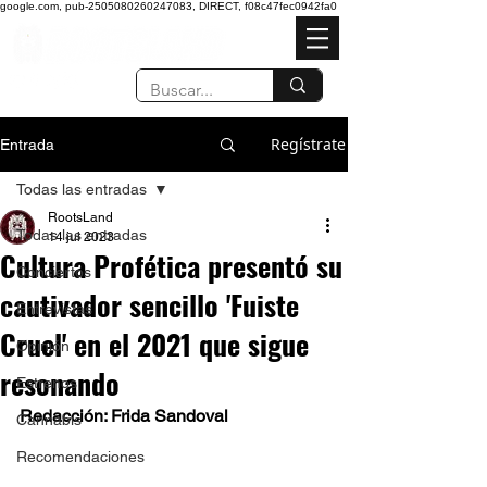
google.com, pub-2505080260247083, DIRECT, f08c47fec0942fa0
Regístrate
Entrada
Todas las entradas
RootsLand
Todas las entradas
14 jul 2023
Cultura Profética presentó su
Conciertos
cautivador sencillo 'Fuiste
Entrevistas
Cruel' en el 2021 que sigue
Opinión
resonando
Estrenos
Redacción: Frida Sandoval 
Cannabis
Recomendaciones