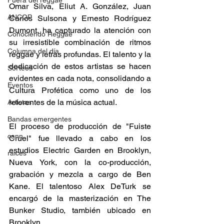
Fuera del reggae
Omar Silva, Eliut A. González, Juan 
ANCOP
Carlos Sulsona y Ernesto Rodríguez 
Dumont, ha capturado la atención con 
Conociendo Reggae
su irresistible combinación de ritmos 
Columna del día
reggae y letras profundas. El talento y la 
dedicación de estos artistas se hacen 
Sorteos
evidentes en cada nota, consolidando a 
Eventos
Cultura Profética como uno de los 
referentes de la música actual. 
Artistas
Bandas emergentes
El proceso de producción de "Fuiste 
cann
Cruel" fue llevado a cabo en los 
estudios Electric Garden en Brooklyn, 
raices
Nueva York, con la co-producción, 
grabación y mezcla a cargo de Ben 
Kane. El talentoso Alex DeTurk se 
encargó de la masterización en The 
Bunker Studio, también ubicado en 
Brooklyn. 