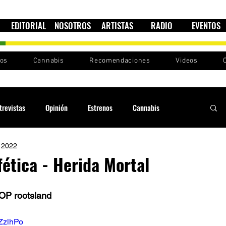
EDITORIAL
NOSOTROS
ARTISTAS
RADIO
EVENTOS
nos
Cannabis
Recomendaciones
Videos
trevistas
Opinión
Estrenos
Cannabis
 2022
Cultura política
Raíces y Ritmos
Ska Sin Fronteras
fética - Herida Mortal
Sound System
Festivales
Sesiones RootsLand
P rootsland
NZzlhPo