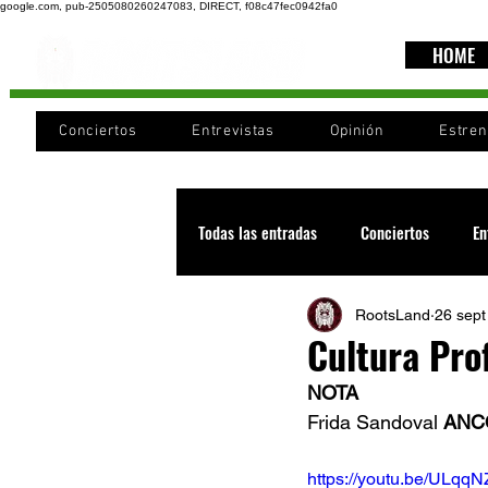
google.com, pub-2505080260247083, DIRECT, f08c47fec0942fa0
HOME
Conciertos
Entrevistas
Opinión
Estre
Todas las entradas
Conciertos
En
RootsLand
26 sept
Recomendaciones
Videos
Cultura Pro
NOTA
Noticia
Cultura
Cobertura
Frida Sandoval 
ANCO
https://youtu.be/ULqq