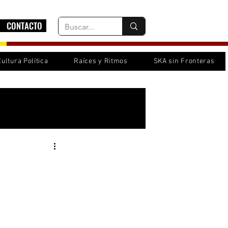
CONTACTO
Cultura Política
Raíces y Ritmos
SKA sin Fronteras
Inicia sesión/ Regístrate