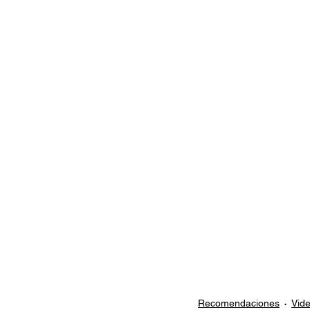
Documentales
Podcast
Ra
Conociendo Reggae
Columna del
Bandas emergentes
cann
Recomendaciones
Vid