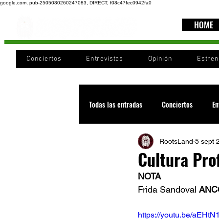
google.com, pub-2505080260247083, DIRECT, f08c47fec0942fa0
HOME
Conciertos
Entrevistas
Opinión
Estre
Todas las entradas
Conciertos
En
RootsLand
5 sept 
Recomendaciones
Videos
Cultura Prof
NOTA
Noticia
Cultura
Cobertura
Frida Sandoval 
ANCO
https://youtu.be/aEH