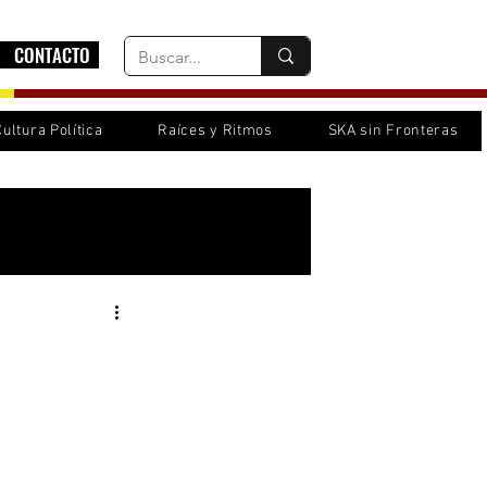
CONTACTO
Cultura Política
Raíces y Ritmos
SKA sin Fronteras
Inicia sesión/ Regístrate