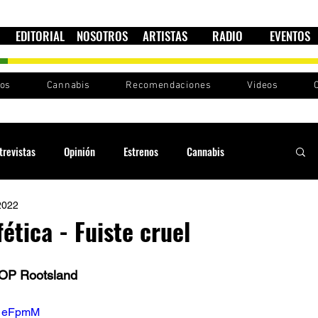
EDITORIAL
NOSOTROS
ARTISTAS
RADIO
EVENTOS
nos
Cannabis
Recomendaciones
Videos
trevistas
Opinión
Estrenos
Cannabis
2022
Cultura política
Raíces y Ritmos
Ska Sin Fronteras
ética - Fuiste cruel
Sound System
Festivales
Sesiones RootsLand
P Rootsland
tN1eFpmM