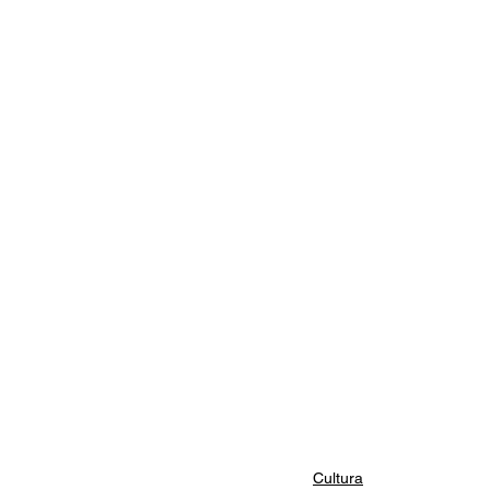
Documentales
Podcast
Ra
Conociendo Reggae
Columna del
Bandas emergentes
cann
Cultura