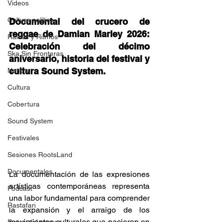
Videos
Cultura política
Documental del crucero de 
reggae de Damian Marley 2026: 
Raíces y Ritmos
Celebración del décimo 
Ska Sin Fronteras
aniversario, historia del festival y 
cultura Sound System. 
Noticia
Cultura
Cobertura
Sound System
Festivales
Sesiones RootsLand
Documentales
La documentación de las expresiones 
artísticas contemporáneas representa 
Podcast
una labor fundamental para comprender 
Rastafari
la expansión y el arraigo de los 
movimientos culturales que nacieron en 