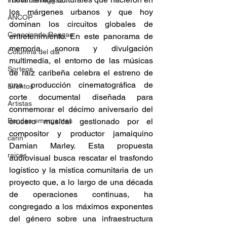
Fuera del reggae
los márgenes urbanos y que hoy 
ANCOP
dominan los circuitos globales de 
Conociendo Reggae
entretenimiento. En este panorama de 
memoria sonora y divulgación 
Columna del día
multimedia, el entorno de las músicas 
Sorteos
de raíz caribeña celebra el estreno de 
una producción cinematográfica de 
Eventos
corte documental diseñada para 
Artistas
conmemorar el décimo aniversario del 
crucero musical gestionado por el 
Bandas emergentes
compositor y productor jamaiquino 
cann
Damian Marley. Esta propuesta 
raices
audiovisual busca rescatar el trasfondo 
logístico y la mística comunitaria de un 
proyecto que, a lo largo de una década 
de operaciones continuas, ha 
congregado a los máximos exponentes 
del género sobre una infraestructura 