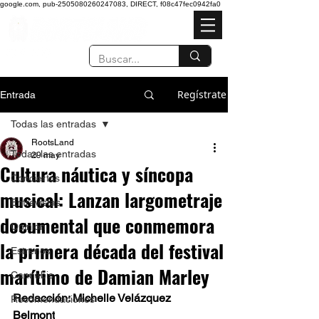
google.com, pub-2505080260247083, DIRECT, f08c47fec0942fa0
Regístrate
Entrada
Todas las entradas
RootsLand
Todas las entradas
29 may
Cultura náutica y síncopa
Conciertos
musical: Lanzan largometraje
Entrevistas
documental que conmemora
Opinión
la primera década del festival
Estrenos
marítimo de Damian Marley
Cannabis
Redacción: Michelle Velázquez 
Recomendaciones
Belmont