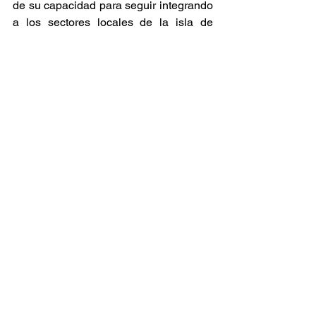
de su capacidad para seguir integrando 
a los sectores locales de la isla de 
Jamaica dentro de la derrama 
económica y artística del proyecto. Con 
el lanzamiento de esta memoria 
audiovisual, los portales dedicados al 
análisis de los ritmos conscientes 
celebran una jornada de preservación 
artística que reivindica la total vigencia 
del tambor y el bajo en el porvenir de la 
cultura mundial. 
Raíces y Ritmos
Ver todo
Entradas relacionadas