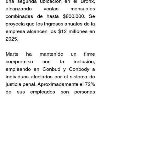
una segunda ubicación en el Bronx, 
alcanzando ventas mensuales 
combinadas de hasta $800,000. Se 
proyecta que los ingresos anuales de la 
empresa alcancen los $12 millones en 
2025.  
Marte ha mantenido un firme 
compromiso con la inclusión, 
empleando en Conbud y Conbody a 
individuos afectados por el sistema de 
justicia penal. Aproximadamente el 72% 
de sus empleados son personas 
anteriormente encarceladas o con 
familiares en situaciones similares, 
reflejando su dedicación a ofrecer 
segundas oportunidades y a combatir el 
estigma asociado con los antecedentes 
penales. 