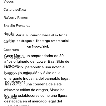
Videos
Cultura política
Raíces y Ritmos
Ska Sin Fronteras
Noticia
Coss Marte: su camino hacia el éxito: del 
tráfico de drogas al liderazgo empresarial 
Cultura
en Nueva York
Cobertura
Coss Marte, un emprendedor de 39 
Sound System
años originario del Lower East Side de 
Festivales
Nueva York, personifica una notable 
historia de redención y éxito en la 
Sesiones RootsLand
emergente industria del cannabis legal. 
Documentales
Tras cumplir una condena de siete 
años por tráfico de drogas, Marte ha 
Podcast
logrado establecerse como una figura 
Rastafari
destacada en el mercado legal del 