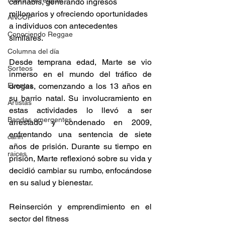
Fuera del reggae
cannabis, generando ingresos 
millonarios y ofreciendo oportunidades 
ANCOP
a individuos con antecedentes 
Conociendo Reggae
similares. 
Columna del día
Desde temprana edad, Marte se vio 
Sorteos
inmerso en el mundo del tráfico de 
Eventos
drogas, comenzando a los 13 años en 
su barrio natal. Su involucramiento en 
Artistas
estas actividades lo llevó a ser 
Bandas emergentes
arrestado y condenado en 2009, 
enfrentando una sentencia de siete 
cann
años de prisión. Durante su tiempo en 
raices
prisión, Marte reflexionó sobre su vida y 
decidió cambiar su rumbo, enfocándose 
en su salud y bienestar. 
Reinserción y emprendimiento en el 
sector del fitness 