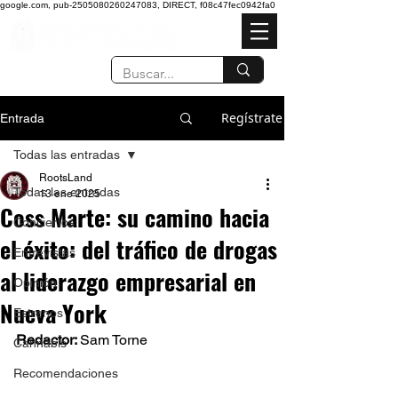
google.com, pub-2505080260247083, DIRECT, f08c47fec0942fa0
Regístrate
Entrada
Todas las entradas
RootsLand
Todas las entradas
13 ene 2025
Coss Marte: su camino hacia
Conciertos
el éxito: del tráfico de drogas
Entrevistas
al liderazgo empresarial en
Opinión
Nueva York
Estrenos
Redactor: 
Sam Torne 
Cannabis
Recomendaciones