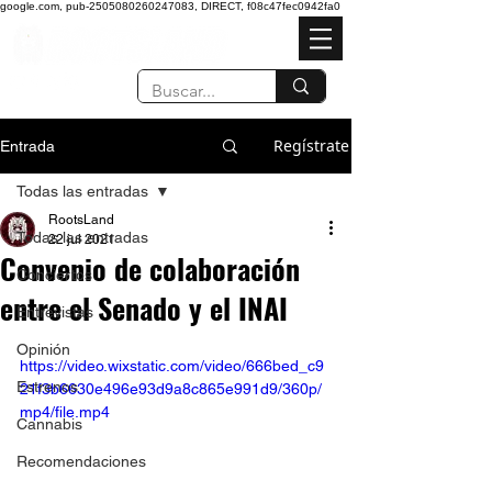
google.com, pub-2505080260247083, DIRECT, f08c47fec0942fa0
Regístrate
Entrada
Todas las entradas
RootsLand
Todas las entradas
22 jul 2021
Convenio de colaboración
Conciertos
entre el Senado y el INAI
Entrevistas
Opinión
https://video.wixstatic.com/video/666bed_c9
Estrenos
21f3b6630e496e93d9a8c865e991d9/360p/
mp4/file.mp4
Cannabis
Recomendaciones