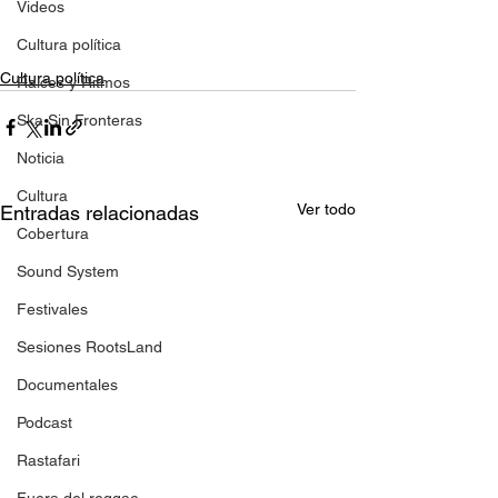
Videos
Cultura política
Cultura política
Raíces y Ritmos
Ska Sin Fronteras
Noticia
Cultura
Ver todo
Entradas relacionadas
Cobertura
Sound System
Festivales
Sesiones RootsLand
Documentales
Podcast
Rastafari