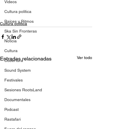
Videos
Cultura política
Raíces y Ritmos
Cultura política
Ska Sin Fronteras
Noticia
Cultura
Ver todo
Entradas relacionadas
Cobertura
Sound System
Festivales
Sesiones RootsLand
Documentales
Podcast
Rastafari