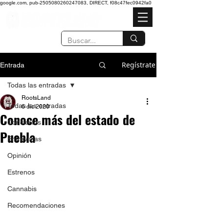
google.com, pub-2505080260247083, DIRECT, f08c47fec0942fa0
Regístrate
Entrada
Todas las entradas
RootsLand
Todas las entradas
6 dic 2020
Conoce más del estado de
Conciertos
Puebla
Entrevistas
Opinión
Estrenos
Cannabis
Recomendaciones