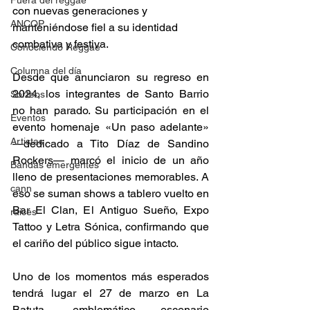
Fuera del reggae
con nuevas generaciones y 
ANCOP
manteniéndose fiel a su identidad 
combativa y festiva. 
Conociendo Reggae
Columna del día
Desde que anunciaron su regreso en 
2024, los integrantes de Santo Barrio 
Sorteos
no han parado. Su participación en el 
Eventos
evento homenaje «Un paso adelante» 
Artistas
—dedicado a Tito Díaz de Sandino 
Rockers— marcó el inicio de un año 
Bandas emergentes
lleno de presentaciones memorables. A 
cann
eso se suman shows a tablero vuelto en 
Bar El Clan, El Antiguo Sueño, Expo 
raices
Tattoo y Letra Sónica, confirmando que 
el cariño del público sigue intacto. 
Uno de los momentos más esperados 
tendrá lugar el 27 de marzo en La 
Batuta, emblemático escenario 