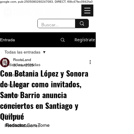
google.com, pub-2505080260247083, DIRECT, f08c47fec0942fa0
Regístrate
Entrada
Todas las entradas
RootsLand
Todas las entradas
30 mar 2025
Con Betania López y Sonora
Conciertos
de Llegar como invitados,
Entrevistas
Santo Barrio anuncia
Opinión
conciertos en Santiago y
Estrenos
Quilpué
Cannabis
Redactor: 
Sam Torne 
Recomendaciones