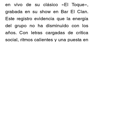
en vivo de su clásico «El Toque», 
grabada en su show en Bar El Clan. 
Este registro evidencia que la energía 
del grupo no ha disminuido con los 
años. Con letras cargadas de crítica 
social, ritmos calientes y una puesta en 
escena potente, Santo Barrio celebra 
tres décadas de lucha, música y 
resistencia bailable. 
Conciertos
Ver todo
Entradas relacionadas