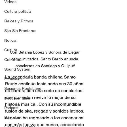
Videos
Cultura política
Raíces y Ritmos
Ska Sin Fronteras
Noticia
Cultura
Con Betania López y Sonora de Llegar 
como invitados, Santo Barrio anuncia 
Cobertura
conciertos en Santiago y Quilpué
Sound System
La legendaria banda chilena Santo 
Festivales
Barrio continúa festejando sus 30 años 
Sesiones RootsLand
de carrera con una serie de conciertos 
que prometen revivir lo mejor de su 
Documentales
historia musical. Con su inconfundible 
Podcast
fusión de ska, reggae y sonidos latinos, 
Rastafari
el grupo ha regresado a los escenarios 
con más fuerza que nunca, conectando 