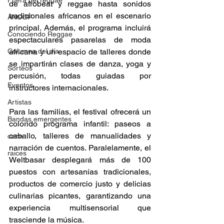
Fuera del reggae
de afrobeat y reggae hasta sonidos 
tradicionales africanos en el escenario 
ANCOP
principal. Además, el programa incluirá 
Conociendo Reggae
espectaculares pasarelas de moda 
Columna del día
africana y un espacio de talleres donde 
se impartirán clases de danza, yoga y 
Sorteos
percusión, todas guiadas por 
Eventos
instructores internacionales. 
Artistas
Para las familias, el festival ofrecerá un 
Bandas emergentes
colorido programa infantil: paseos a 
caballo, talleres de manualidades y 
cann
narración de cuentos. Paralelamente, el 
raices
Weltbasar desplegará más de 100 
puestos con artesanías tradicionales, 
productos de comercio justo y delicias 
culinarias picantes, garantizando una 
experiencia multisensorial que 
trasciende la música. 