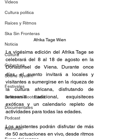
Videos
Cultura política
Raíces y Ritmos
Ska Sin Fronteras
Afrika Tage Wien
Noticia
La vigésima edición del Afrika Tage se 
Cultura
celebrará del 8 al 18 de agosto en la 
Cobertura
Donauinsel de Viena. Durante once 
días, el evento invitará a locales y 
Sound System
visitantes a sumergirse en la riqueza de 
Festivales
la cultura africana, disfrutando de 
artesanía tradicional, exquisiteces 
Sesiones RootsLand
exóticas y un calendario repleto de 
Documentales
actividades para todas las edades. 
Podcast
Los asistentes podrán disfrutar de más 
Rastafari
de 50 actuaciones en vivo, desde ritmos 