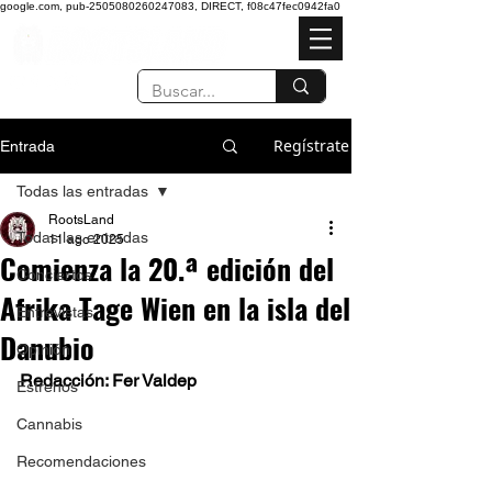
google.com, pub-2505080260247083, DIRECT, f08c47fec0942fa0
Regístrate
Entrada
Todas las entradas
RootsLand
Todas las entradas
11 ago 2025
Comienza la 20.ª edición del
Conciertos
Afrika Tage Wien en la isla del
Entrevistas
Danubio
Opinión
Redacción: Fer Valdep
Estrenos
Cannabis
Recomendaciones