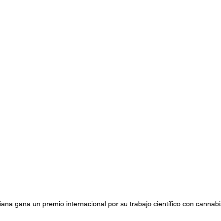
stafari
Fuera del reggae
ANCOP
 día
Sorteos
Eventos
Artistas
raices
ana gana un premio internacional por su trabajo científico con cannabi