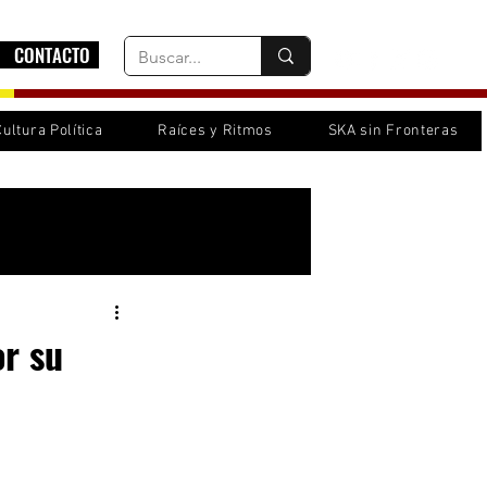
CONTACTO
Cultura Política
Raíces y Ritmos
SKA sin Fronteras
Inicia sesión/ Regístrate
r su