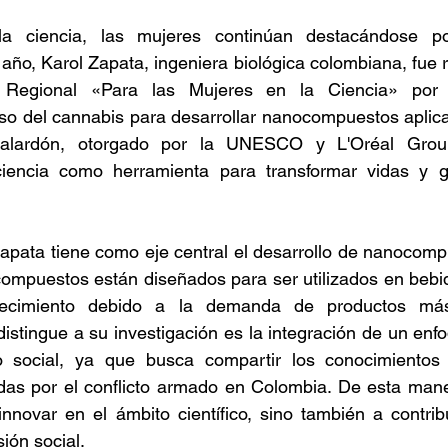
a ciencia, las mujeres continúan destacándose po
año, Karol Zapata, ingeniera biológica colombiana, fue r
o Regional «Para las Mujeres en la Ciencia» por 
uso del cannabis para desarrollar nanocompuestos aplic
 galardón, otorgado por la UNESCO y L'Oréal Group
ciencia como herramienta para transformar vidas y g
Zapata tiene como eje central el desarrollo de nanocom
ompuestos están diseñados para ser utilizados en bebid
cimiento debido a la demanda de productos más 
distingue a su investigación es la integración de un enfo
social, ya que busca compartir los conocimientos a
as por el conflicto armado en Colombia. De esta maner
innovar en el ámbito científico, sino también a contribui
ión social. 