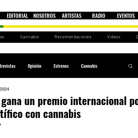
EDITORIAL
NOSOTROS
ARTISTAS
RADIO
EVENTOS
nos
Cannabis
Recomendaciones
Videos
trevistas
Opinión
Estrenos
Cannabis
 2024
Cultura política
Raíces y Ritmos
Ska Sin Fronteras
gana un premio internacional po
tífico con cannabis
Sound System
Festivales
Sesiones RootsLand
 