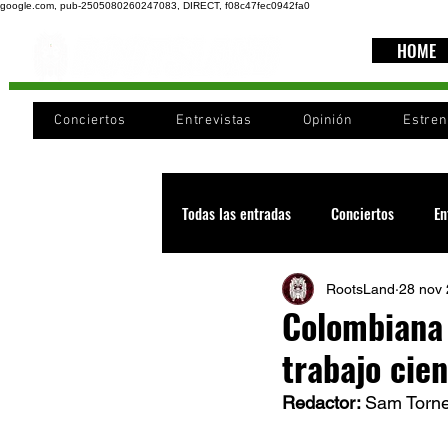
google.com, pub-2505080260247083, DIRECT, f08c47fec0942fa0
HOME
Conciertos
Entrevistas
Opinión
Estre
Todas las entradas
Conciertos
En
RootsLand
28 nov
Recomendaciones
Videos
Colombiana 
trabajo cien
Noticia
Cultura
Cobertura
Redactor: 
Sam Torne