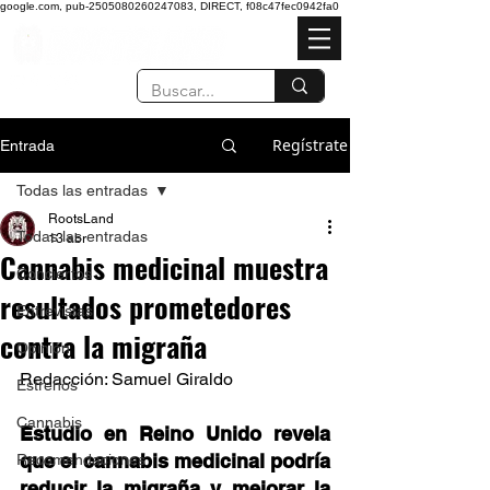
google.com, pub-2505080260247083, DIRECT, f08c47fec0942fa0
Regístrate
Entrada
Todas las entradas
RootsLand
Todas las entradas
13 abr
Cannabis medicinal muestra
Conciertos
resultados prometedores
Entrevistas
contra la migraña
Opinión
Redacción: Samuel Giraldo 
Estrenos
Cannabis
Estudio en Reino Unido revela 
que el cannabis medicinal podría 
Recomendaciones
reducir la migraña y mejorar la 