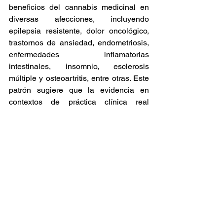
beneficios del cannabis medicinal en 
diversas afecciones, incluyendo 
epilepsia resistente, dolor oncológico, 
trastornos de ansiedad, endometriosis, 
enfermedades inflamatorias 
intestinales, insomnio, esclerosis 
múltiple y osteoartritis, entre otras. Este 
patrón sugiere que la evidencia en 
contextos de práctica clínica real 
continúa acumulándose de forma 
consistente, aunque la validación 
científica definitiva aún requiere mayor 
estandarización.  
El cannabis medicinal se posiciona 
como una alternativa prometedora, 
particularmente en escenarios donde 
las opciones tradicionales han sido 
insuficientes, al tiempo que impulsa la 