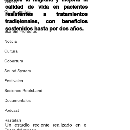
Videos
calidad de vida en pacientes 
Cultura política
resistentes a tratamientos 
tradicionales, con beneficios 
Raíces y Ritmos
sostenidos hasta por dos años. 
Ska Sin Fronteras
Noticia
Cultura
Cobertura
Sound System
Festivales
Sesiones RootsLand
Documentales
Podcast
Rastafari
Un estudio reciente realizado en el 