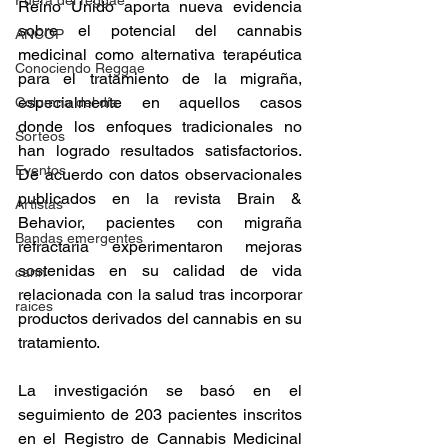
Fuera del reggae
Reino Unido aporta nueva evidencia 
sobre el potencial del cannabis 
ANCOP
medicinal como alternativa terapéutica 
Conociendo Reggae
para el tratamiento de la migraña, 
especialmente en aquellos casos 
Columna del día
donde los enfoques tradicionales no 
Sorteos
han logrado resultados satisfactorios. 
Eventos
De acuerdo con datos observacionales 
publicados en la revista Brain & 
Artistas
Behavior, pacientes con migraña 
Bandas emergentes
refractaria experimentaron mejoras 
sostenidas en su calidad de vida 
cann
relacionada con la salud tras incorporar 
raices
productos derivados del cannabis en su 
tratamiento.  
La investigación se basó en el 
seguimiento de 203 pacientes inscritos 
en el Registro de Cannabis Medicinal 