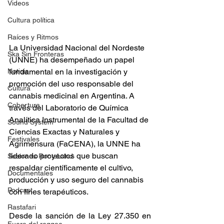
Videos
Cultura política
Raíces y Ritmos
La Universidad Nacional del Nordeste 
Ska Sin Fronteras
(UNNE) ha desempeñado un papel 
Noticia
fundamental en la investigación y 
promoción del uso responsable del 
Cultura
cannabis medicinal en Argentina. A 
Cobertura
través del Laboratorio de Química 
Analítica Instrumental de la Facultad de 
Sound System
Ciencias Exactas y Naturales y 
Festivales
Agrimensura (FaCENA), la UNNE ha 
liderado proyectos que buscan 
Sesiones RootsLand
respaldar científicamente el cultivo, 
Documentales
producción y uso seguro del cannabis 
Podcast
con fines terapéuticos. 
Rastafari
Desde la sanción de la Ley 27.350 en 