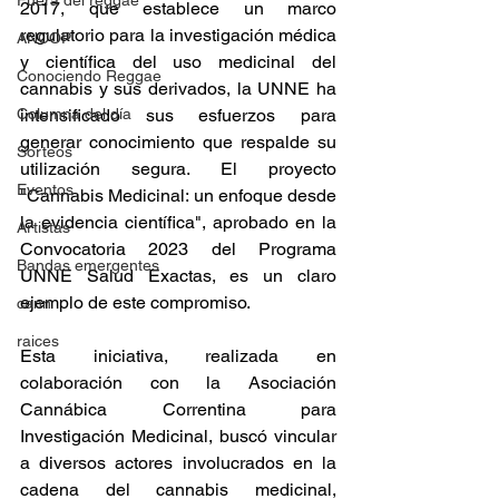
Fuera del reggae
2017, que establece un marco 
regulatorio para la investigación médica 
ANCOP
y científica del uso medicinal del 
Conociendo Reggae
cannabis y sus derivados, la UNNE ha 
Columna del día
intensificado sus esfuerzos para 
generar conocimiento que respalde su 
Sorteos
utilización segura. El proyecto 
Eventos
"Cannabis Medicinal: un enfoque desde 
la evidencia científica", aprobado en la 
Artistas
Convocatoria 2023 del Programa 
Bandas emergentes
UNNE Salud Exactas, es un claro 
ejemplo de este compromiso.  
cann
raices
Esta iniciativa, realizada en 
colaboración con la Asociación 
Cannábica Correntina para 
Investigación Medicinal, buscó vincular 
a diversos actores involucrados en la 
cadena del cannabis medicinal, 