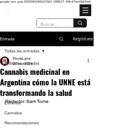
google.com, pub-2505080260247083, DIRECT, f08c47fec0942fa0
Regístrate
Entrada
Todas las entradas
RootsLand
Todas las entradas
26 nov 2024
Cannabis medicinal en
Conciertos
Argentina cómo la UNNE está
Entrevistas
transformando la salud
Opinión
Redactor: Sam Torne
Estrenos
Cannabis
Recomendaciones