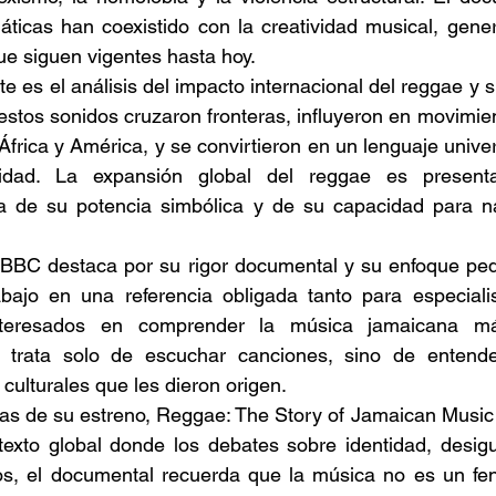
ticas han coexistido con la creatividad musical, gener
ue siguen vigentes hasta hoy. 
e es el análisis del impacto internacional del reggae y s
stos sonidos cruzaron fronteras, influyeron en movimient
África y América, y se convirtieron en un lenguaje univer
idad. La expansión global del reggae es presen
a de su potencia simbólica y de su capacidad para nar
 BBC destaca por su rigor documental y su enfoque peda
abajo en una referencia obligada tanto para especiali
nteresados en comprender la música jamaicana má
e trata solo de escuchar canciones, sino de entende
 culturales que les dieron origen. 
s de su estreno, Reggae: The Story of Jamaican Music 
exto global donde los debates sobre identidad, desigua
tos, el documental recuerda que la música no es un fen