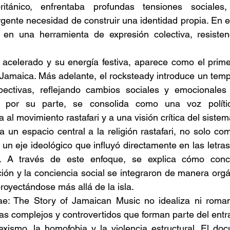
ritánico, enfrentaba profundas tensiones sociales,
ente necesidad de construir una identidad propia. En es
 en una herramienta de expresión colectiva, resistenc
 acelerado y su energía festiva, aparece como el prime
 Jamaica. Más adelante, el rocksteady introduce un tem
pectivas, reflejando cambios sociales y emocionales 
 por su parte, se consolida como una voz política 
al movimiento rastafari y a una visión crítica del sistem
 un espacio central a la religión rastafari, no solo com
 un eje ideológico que influyó directamente en las letras, 
ae. A través de este enfoque, se explica cómo conc
ación y la conciencia social se integraron de manera orgá
royectándose más allá de la isla. 
: The Story of Jamaican Music no idealiza ni romantiz
s complejos y controvertidos que forman parte del entr
xismo, la homofobia y la violencia estructural. El doc