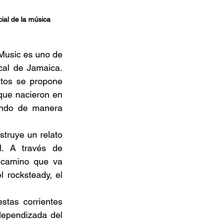
ial de la música 
usic es uno de 
al de Jamaica. 
utos se propone 
 que nacieron en 
endo de manera 
truye un relato 
l. A través de 
l camino que va 
rocksteady, el 
tas corrientes 
dependizada del 