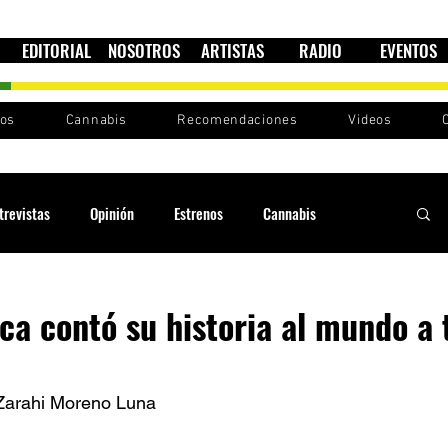
EDITORIAL
NOSOTROS
ARTISTAS
RADIO
EVENTOS
nos
Cannabis
Recomendaciones
Videos
trevistas
Opinión
Estrenos
Cannabis
Cultura política
Raíces y Ritmos
Ska Sin Fronteras
a contó su historia al mundo a 
Sound System
Festivales
Sesiones RootsLand
arahi Moreno Luna 