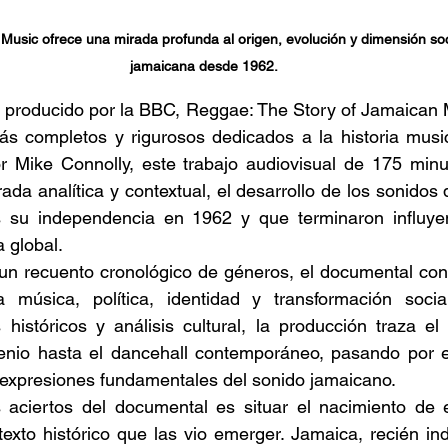
Music ofrece una mirada profunda al origen, evolución y dimensión soc
jamaicana desde 1962.
 producido por la BBC, Reggae: The Story of Jamaican M
s completos y rigurosos dedicados a la historia music
por Mike Connolly, este trabajo audiovisual de 175 min
ada analítica y contextual, el desarrollo de los sonidos
as su independencia en 1962 y que terminaron influy
 global. 
 un recuento cronológico de géneros, el documental cons
 música, política, identidad y transformación socia
s históricos y análisis cultural, la producción traza e
enio hasta el dancehall contemporáneo, pasando por el 
 expresiones fundamentales del sonido jamaicano. 
aciertos del documental es situar el nacimiento de es
exto histórico que las vio emerger. Jamaica, recién in