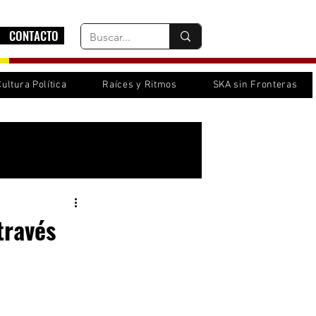
CONTACTO
Cultura Política
Raíces y Ritmos
SKA sin Fronteras
Inicia sesión/ Regístrate
través