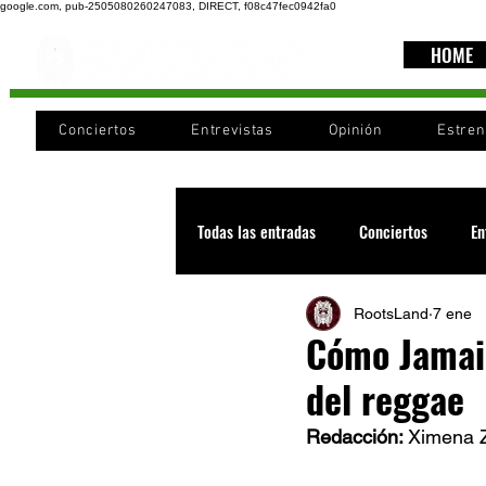
google.com, pub-2505080260247083, DIRECT, f08c47fec0942fa0
HOME
Conciertos
Entrevistas
Opinión
Estre
Todas las entradas
Conciertos
En
RootsLand
7 ene
Recomendaciones
Videos
Cómo Jamaic
del reggae
Noticia
Cultura
Cobertura
Redacción: 
Ximena Z