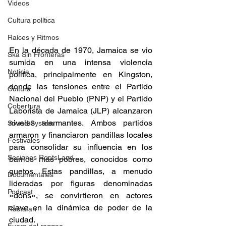
Videos
Cultura política
Raíces y Ritmos
En la década de 1970, Jamaica se vio 
Ska Sin Fronteras
sumida en una intensa violencia 
Noticia
política, principalmente en Kingston, 
donde las tensiones entre el Partido 
Cultura
Nacional del Pueblo (PNP) y el Partido 
Cobertura
Laborista de Jamaica (JLP) alcanzaron 
niveles alarmantes. Ambos partidos 
Sound System
armaron y financiaron pandillas locales 
Festivales
para consolidar su influencia en los 
Sesiones RootsLand
barrios más pobres, conocidos como 
guetos. Estas pandillas, a menudo 
Documentales
lideradas por figuras denominadas 
Podcast
«dons», se convirtieron en actores 
clave en la dinámica de poder de la 
Rastafari
ciudad.  