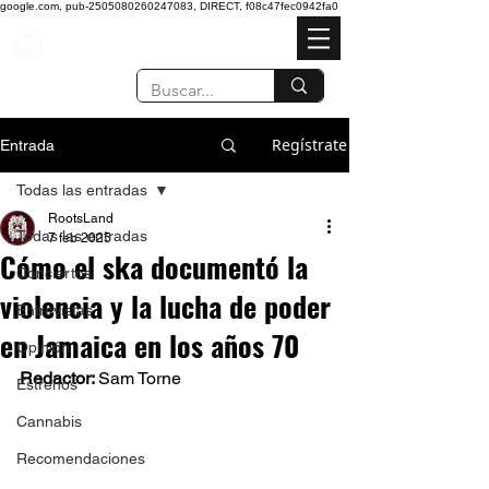
google.com, pub-2505080260247083, DIRECT, f08c47fec0942fa0
Regístrate
Entrada
Todas las entradas
RootsLand
Todas las entradas
7 feb 2025
Cómo el ska documentó la
Conciertos
violencia y la lucha de poder
Entrevistas
en Jamaica en los años 70
Opinión
Redactor: 
Sam Torne 
Estrenos
Cannabis
Recomendaciones