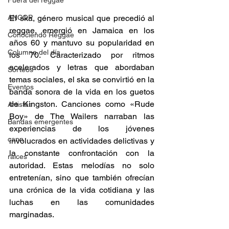
Fuera del reggae
ANCOP
El ska, género musical que precedió al 
reggae, emergió en Jamaica en los 
Conociendo Reggae
años 60 y mantuvo su popularidad en 
Columna del día
los 70. Caracterizado por ritmos 
acelerados y letras que abordaban 
Sorteos
temas sociales, el ska se convirtió en la 
Eventos
banda sonora de la vida en los guetos 
de Kingston. Canciones como «Rude 
Artistas
Boy» de The Wailers narraban las 
Bandas emergentes
experiencias de los jóvenes 
cann
involucrados en actividades delictivas y 
la constante confrontación con la 
raices
autoridad. Estas melodías no solo 
entretenían, sino que también ofrecían 
una crónica de la vida cotidiana y las 
luchas en las comunidades 
marginadas.  