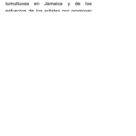
tumultuosa en Jamaica y de los 
esfuerzos de los artistas por promover 
la paz y la unidad en medio del caos. 
Ska Sin Fronteras
Ver todo
Entradas relacionadas