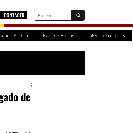
CONTACTO
Cultura Política
Raíces y Ritmos
SKA sin Fronteras
Inicia sesión/ Regístrate
rgado de