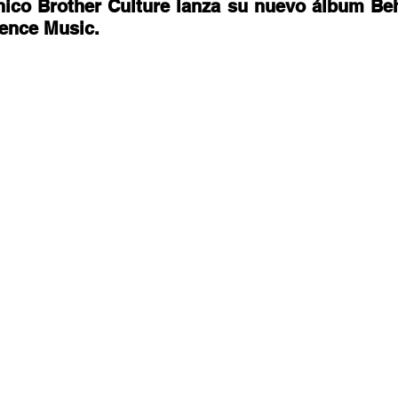
stafari
Fuera del reggae
ANCOP
ánico Brother Culture lanza su nuevo álbum Beh
dence Music.  
 día
Sorteos
Eventos
Artistas
raices