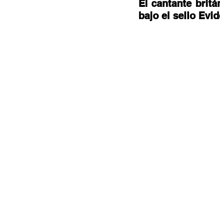
Documentales
Podcast
Ra
El cantante brit
bajo el sello Evi
Conociendo Reggae
Columna del
Bandas emergentes
cann