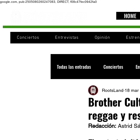
google.com, pub-2505080260247083, DIRECT, f08c47fec0942fa0
HOME
Conciertos
Entrevistas
Opinión
Estre
Todas las entradas
Conciertos
En
RootsLand
18 mar
Recomendaciones
Videos
Brother Cul
reggae y re
Noticia
Cultura
Cobertura
Redacción:
 Astrid S