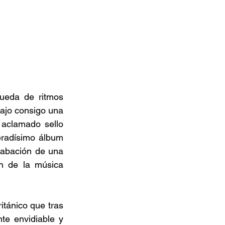
ueda de ritmos 
rajo consigo una 
aclamado sello 
eradísimo álbum 
rabación de una 
n de la música 
tánico que tras 
e envidiable y 