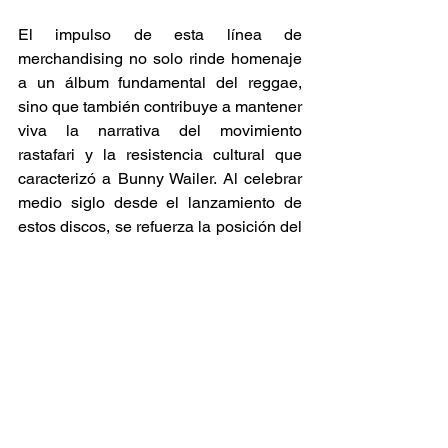
El impulso de esta línea de 
merchandising no solo rinde homenaje 
a un álbum fundamental del reggae, 
sino que también contribuye a mantener 
viva la narrativa del movimiento 
rastafari y la resistencia cultural que 
caracterizó a Bunny Wailer. Al celebrar 
medio siglo desde el lanzamiento de 
estos discos, se refuerza la posición del 
reggae como un fenómeno cultural 
global, más allá de lo musical, con 
raíces profundas en la identidad y la 
lucha social. 