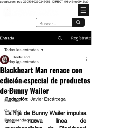
google.com, pub-2505080260247083, DIRECT, f08c47fec0942fa0
Regístrate
Entrada
Todas las entradas
RootsLand
Todas las entradas
6 feb
Blackheart Man renace con
Conciertos
edición especial de productos
Entrevistas
de Bunny Wailer
Opinión
Redacción
:  Javier Escárcega  
Estrenos
Cannabis
La hija de Bunny Wailer impulsa 
una nueva línea de 
Recomendaciones