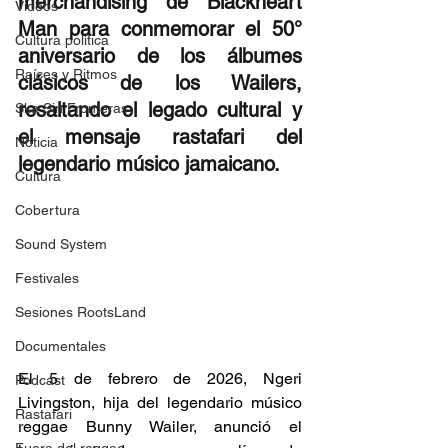
merchandising de Blackheart 
Videos
Man para conmemorar el 50° 
Cultura política
aniversario de los álbumes 
Raíces y Ritmos
clásicos de los Wailers, 
resaltando el legado cultural y 
Ska Sin Fronteras
el mensaje rastafari del 
Noticia
legendario músico jamaicano. 
Cultura
Cobertura
Sound System
Festivales
Sesiones RootsLand
Documentales
El 5 de febrero de 2026, Ngeri 
Podcast
Livingston, hija del legendario músico 
Rastafari
reggae Bunny Wailer, anunció el 