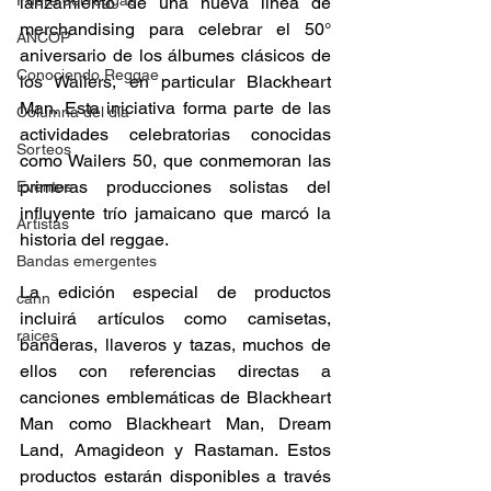
Fuera del reggae
lanzamiento de una nueva línea de 
merchandising para celebrar el 50° 
ANCOP
aniversario de los álbumes clásicos de 
Conociendo Reggae
los Wailers, en particular Blackheart 
Man. Esta iniciativa forma parte de las 
Columna del día
actividades celebratorias conocidas 
Sorteos
como Wailers 50, que conmemoran las 
primeras producciones solistas del 
Eventos
influyente trío jamaicano que marcó la 
Artistas
historia del reggae. 
Bandas emergentes
La edición especial de productos 
cann
incluirá artículos como camisetas, 
raices
banderas, llaveros y tazas, muchos de 
ellos con referencias directas a 
canciones emblemáticas de Blackheart 
Man como Blackheart Man, Dream 
Land, Amagideon y Rastaman. Estos 
productos estarán disponibles a través 