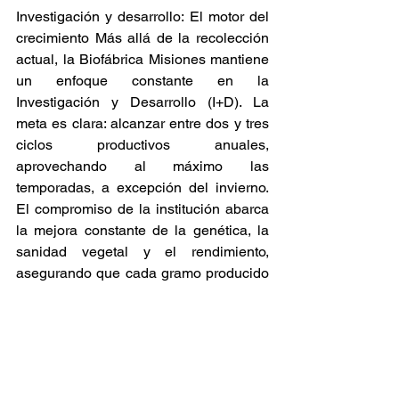
Investigación y desarrollo: El motor del 
crecimiento Más allá de la recolección 
actual, la Biofábrica Misiones mantiene 
un enfoque constante en la 
Investigación y Desarrollo (I+D). La 
meta es clara: alcanzar entre dos y tres 
ciclos productivos anuales, 
aprovechando al máximo las 
temporadas, a excepción del invierno. 
El compromiso de la institución abarca 
la mejora constante de la genética, la 
sanidad vegetal y el rendimiento, 
asegurando que cada gramo producido 
cumpla con los requisitos farmacéuticos 
exigidos para el tratamiento de diversas 
patologías. Con este inicio de cosecha, 
Misiones reafirma su posición como un 
polo biotecnológico clave para el futuro 