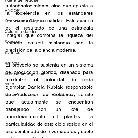
Fuera del reggae
autoabastecimiento, sino que apunta a 
ANCOP
la excelencia en los estándares 
internacionales de calidad. Este avance 
Conociendo Reggae
es el resultado de una estrategia 
Columna del día
integral que combina la riqueza del 
Sorteos
entorno natural misionero con la 
precisión de la ciencia moderna. 
Eventos
Artistas
El proyecto se sustenta en un sistema 
de producción híbrido, diseñado para 
Bandas emergentes
maximizar el potencial de cada 
cann
ejemplar. Daniela Kubiak, responsable 
de Producción de Biofábrica, señaló 
raices
que actualmente se encuentran 
trabajando con un lote de 
aproximadamente mil plantas. La 
particularidad de este ciclo reside en el 
uso combinado de invernaderos y suelo 