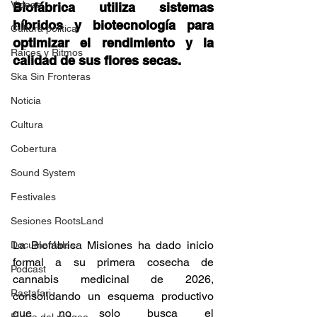
Videos
Biofábrica utiliza sistemas 
híbridos y biotecnología para 
Cultura política
optimizar el rendimiento y la 
Raíces y Ritmos
calidad de sus flores secas. 
Ska Sin Fronteras
Noticia
Cultura
Cobertura
Sound System
Festivales
Sesiones RootsLand
La Biofábrica Misiones ha dado inicio 
Documentales
formal a su primera cosecha de 
Podcast
cannabis medicinal de 2026, 
Rastafari
consolidando un esquema productivo 
que no solo busca el 