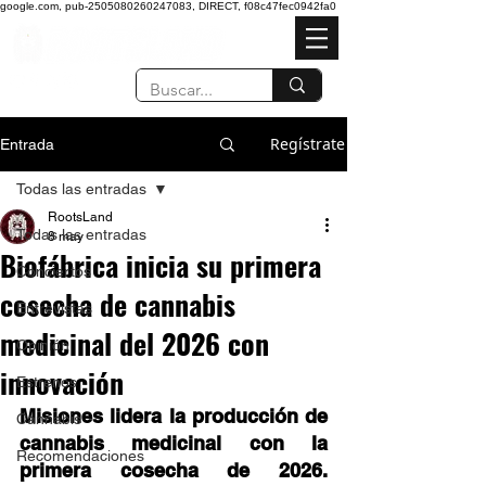
google.com, pub-2505080260247083, DIRECT, f08c47fec0942fa0
Regístrate
Entrada
Todas las entradas
RootsLand
Todas las entradas
8 may
Biofábrica inicia su primera
Conciertos
cosecha de cannabis
Entrevistas
medicinal del 2026 con
Opinión
innovación
Estrenos
Misiones lidera la producción de 
Cannabis
cannabis medicinal con la 
Recomendaciones
primera cosecha de 2026. 