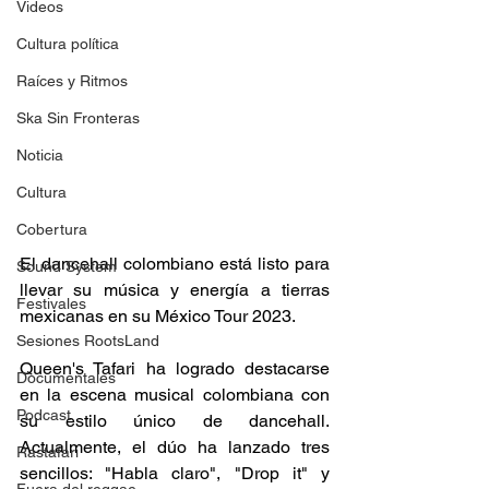
Videos
Cultura política
Raíces y Ritmos
Ska Sin Fronteras
Noticia
Cultura
Cobertura
El dancehall colombiano está listo para 
Sound System
llevar su música y energía a tierras 
Festivales
mexicanas en su México Tour 2023.  
Sesiones RootsLand
Queen's Tafari ha logrado destacarse 
Documentales
en la escena musical colombiana con 
Podcast
su estilo único de dancehall. 
Actualmente, el dúo ha lanzado tres 
Rastafari
sencillos: "Habla claro", "Drop it" y 