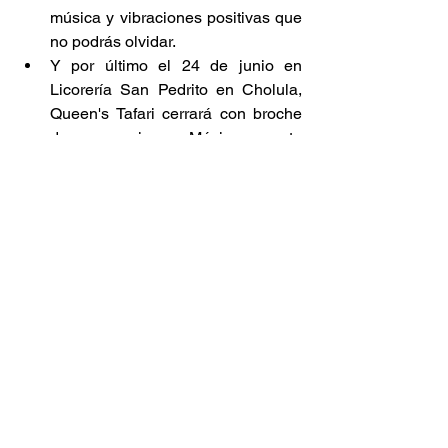
música y vibraciones positivas que 
no podrás olvidar. 
Y por último el 24 de junio en 
Licorería San Pedrito en Cholula, 
Queen's Tafari cerrará con broche 
de oro su gira en México en este 
lugar a partir de las 9 p. m.  
No dejes pasar la oportunidad de ver a 
Queen's Tafari en vivo y sumergirte en 
su increíble música. Marca estas fechas 
en tu calendario y prepárate para bailar 
y disfrutar de su talento en directo. ¡Será 
una experiencia única que no te puedes 
perder!  
Noticia
Conciertos