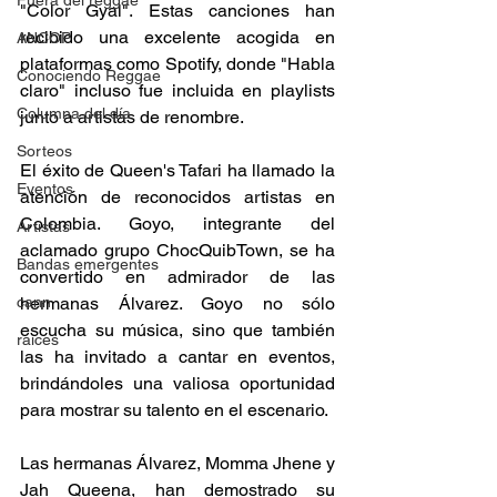
Fuera del reggae
"Color Gyal". Estas canciones han 
recibido una excelente acogida en 
ANCOP
plataformas como Spotify, donde "Habla 
Conociendo Reggae
claro" incluso fue incluida en playlists 
Columna del día
junto a artistas de renombre. 
Sorteos
El éxito de Queen's Tafari ha llamado la 
Eventos
atención de reconocidos artistas en 
Colombia. Goyo, integrante del 
Artistas
aclamado grupo ChocQuibTown, se ha 
Bandas emergentes
convertido en admirador de las 
cann
hermanas Álvarez. Goyo no sólo 
escucha su música, sino que también 
raices
las ha invitado a cantar en eventos, 
brindándoles una valiosa oportunidad 
para mostrar su talento en el escenario.  
Las hermanas Álvarez, Momma Jhene y 
Jah Queena, han demostrado su 