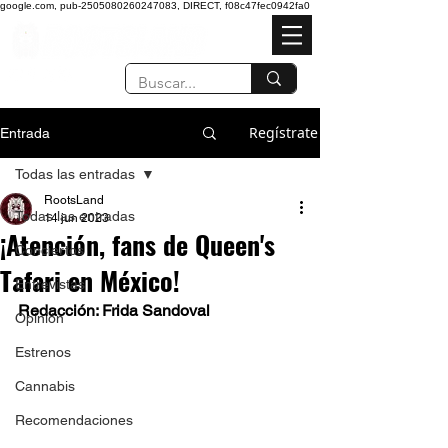
google.com, pub-2505080260247083, DIRECT, f08c47fec0942fa0
Regístrate
Entrada
Todas las entradas
RootsLand
Todas las entradas
14 jun 2023
¡Atención, fans de Queen's
Conciertos
Tafari en México!
Entrevistas
Redacción: Frida Sandoval 
Opinión
Estrenos
Cannabis
Recomendaciones