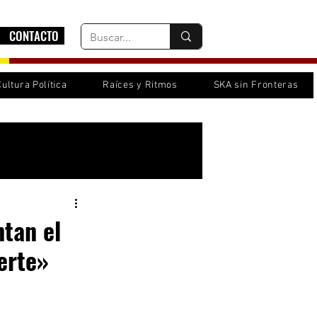
CONTACTO
Cultura Política
Raíces y Ritmos
SKA sin Fronteras
Inicia sesión/ Regístrate
ntan el
erte»