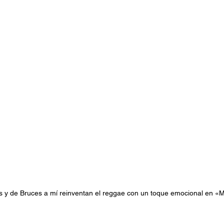
stafari
Fuera del reggae
ANCOP
 día
Sorteos
Eventos
Artistas
raices
s y de Bruces a mí reinventan el reggae con un toque emocional en «M