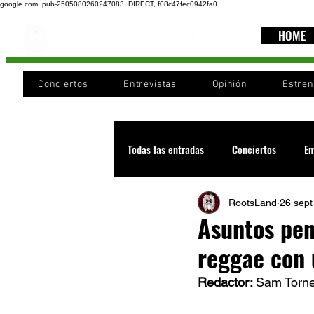
google.com, pub-2505080260247083, DIRECT, f08c47fec0942fa0
HOME
Conciertos
Entrevistas
Opinión
Estre
Todas las entradas
Conciertos
En
RootsLand
26 sept
Recomendaciones
Videos
Asuntos pen
reggae con 
Noticia
Cultura
Cobertura
Redactor: 
Sam Torne