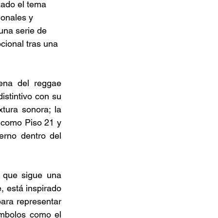
ado el tema 
onales y 
una serie de 
cional tras una 
ena del reggae 
stintivo con su 
tura sonora; la 
 como Piso 21 y 
rno dentro del 
 que sigue una 
, está inspirado 
para representar 
ímbolos como el 