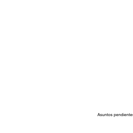
Documentales
Podcast
Ra
Conociendo Reggae
Columna del
Bandas emergentes
cann
Asuntos pendiente