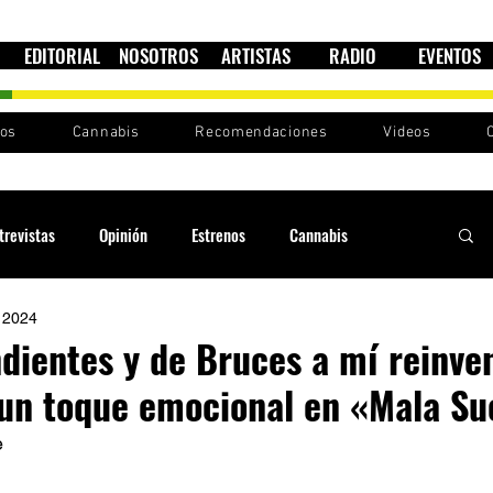
EDITORIAL
NOSOTROS
ARTISTAS
RADIO
EVENTOS
nos
Cannabis
Recomendaciones
Videos
trevistas
Opinión
Estrenos
Cannabis
 2024
Cultura política
Raíces y Ritmos
Ska Sin Fronteras
dientes y de Bruces a mí reinve
un toque emocional en «Mala Su
Sound System
Festivales
Sesiones RootsLand
 