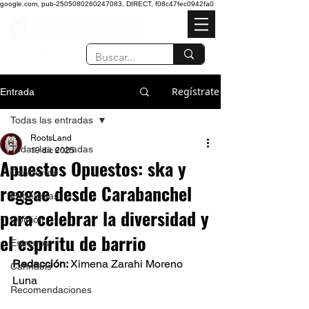
google.com, pub-2505080260247083, DIRECT, f08c47fec0942fa0
Regístrate
Entrada
Todas las entradas
RootsLand
Todas las entradas
19 dic 2025
Apuestos Opuestos: ska y
Conciertos
reggae desde Carabanchel
Entrevistas
para celebrar la diversidad y
Opinión
el espíritu de barrio
Estrenos
Redacción: 
Ximena Zarahi Moreno 
Cannabis
Luna 
Recomendaciones