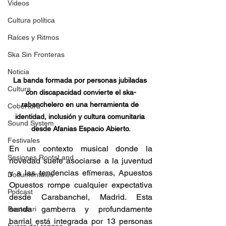
Videos
Cultura política
Raíces y Ritmos
Ska Sin Fronteras
Noticia
La banda formada por personas jubiladas 
Cultura
con discapacidad convierte el ska-
rabanchelero en una herramienta de 
Cobertura
identidad, inclusión y cultura comunitaria 
Sound System
desde Afanias Espacio Abierto.
Festivales
En un contexto musical donde la 
Sesiones RootsLand
novedad suele asociarse a la juventud 
y a las tendencias efímeras, Apuestos 
Documentales
Opuestos rompe cualquier expectativa 
Podcast
desde Carabanchel, Madrid. Esta 
banda gamberra y profundamente 
Rastafari
barrial está integrada por 13 personas 