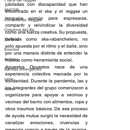
Fuera del reggae
jubiladas con discapacidad que han 
ANCOP
encontrado en el ska y el reggae un 
lenguaje común para expresarse, 
Conociendo Reggae
compartir y reivindicar la diversidad 
Columna del día
como una fuerza creativa. Su propuesta, 
definida como ska-rabanchelero, no 
Sorteos
solo apuesta por el ritmo y el baile, sino 
Eventos
por una manera distinta de entender la 
Artistas
música como herramienta social. 
Apuestos Opuestos nace de una 
Bandas emergentes
experiencia colectiva marcada por la 
cann
solidaridad. Durante la pandemia, las y 
los integrantes del grupo comenzaron a 
raices
organizarse para apoyar a vecinos y 
vecinas del barrio con alimentos, ropa y 
otros insumos básicos. De ese proceso 
de ayuda mutua surgió la necesidad de 
canalizar emociones, vivencias y 
memoria común a través de la música. 