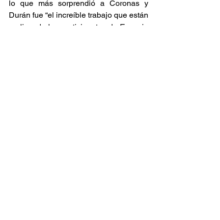
lo que más sorprendió a Coronas y 
Durán fue “el increíble trabajo que están 
realizando los participantes de Espacio 
Abierto para cambiar la forma de 
pensar y de mirar la diversidad entre la 
gente del barrio”. 
El apoyo y reconocimiento de estas 
figuras ha supuesto un nuevo impulso 
tanto para la banda como para el centro, 
reafirmando que el reggae y el ska 
siguen siendo géneros profundamente 
vigentes cuando se conectan con la 
realidad social. Apuestos Opuestos 
demuestra que la música no entiende 
de edades ni de etiquetas, y que el 
espíritu del barrio puede transformarse 
en una celebración colectiva capaz de 
romper prejuicios y generar comunidad.