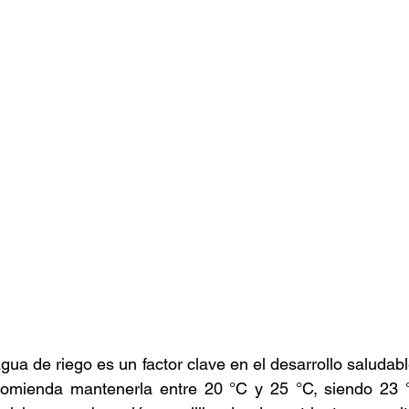
stafari
Fuera del reggae
ANCOP
 día
Sorteos
Eventos
Artistas
raices
ua de riego es un factor clave en el desarrollo saludabl
omienda mantenerla entre 20 °C y 25 °C, siendo 23 °