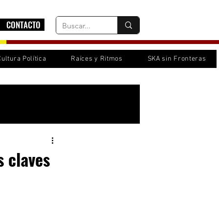
CONTACTO
Cultura Política
Raíces y Ritmos
SKA sin Fronteras
Inicia sesión/ Regístrate
s claves