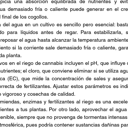
icia una absorción equilibrada de nutrientes y evit
ua demasiado fría o caliente puede generar en el crec
 final de los cogollos. 
 del agua en un cultivo es sencillo pero esencial: basta 
 para líquidos antes de regar. Para estabilizarla, 
reposar el agua hasta alcanzar la temperatura ambiente
ento si la corriente sale demasiado fría o caliente, gara
da planta. 
ivos en el riego de cannabis incluyen el pH, que influye 
utrientes; el cloro, que conviene eliminar si se utiliza agu
rica (EC), que mide la concentración de sales y asegur
orrecta de fertilizantes. Ajustar estos parámetros es ind
o vigoroso y cosechas de calidad. 
iendas, enzimas y fertilizantes al riego es una excele
rientes a tus plantas. Por otro lado, aprovechar el agua 
tenible, siempre que no provenga de tormentas intensas
tmosférica, pues podría contener sustancias dañinas para 