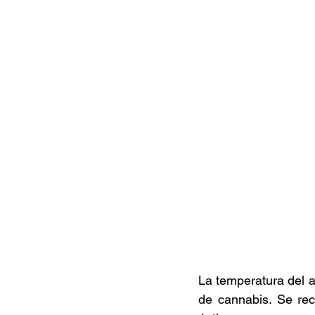
Documentales
Podcast
Ra
Conociendo Reggae
Columna del
Bandas emergentes
cann
La temperatura del ag
de cannabis. Se rec