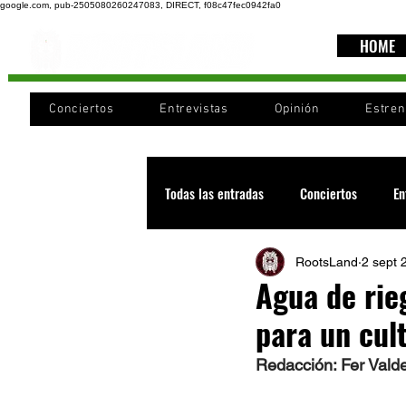
google.com, pub-2505080260247083, DIRECT, f08c47fec0942fa0
HOME
Conciertos
Entrevistas
Opinión
Estre
Todas las entradas
Conciertos
En
RootsLand
2 sept 
Recomendaciones
Videos
Agua de rie
para un cul
Noticia
Cultura
Cobertura
Redacción: Fer Vald