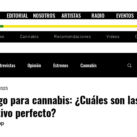
EDITORIAL
NOSOTROS
ARTISTAS
RADIO
EVENTOS
nos
Cannabis
Recomendaciones
Videos
trevistas
Opinión
Estrenos
Cannabis
2025
Cultura política
Raíces y Ritmos
Ska Sin Fronteras
go para cannabis: ¿Cuáles son la
tivo perfecto?
Sound System
Festivales
Sesiones RootsLand
ep