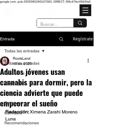
google.com, pub-2505080260247083, DIRECT, f08c47fec0942fa0
Regístrate
Entrada
Todas las entradas
RootsLand
Todas las entradas
18 dic 2025
Adultos jóvenes usan
Conciertos
cannabis para dormir, pero la
Entrevistas
ciencia advierte que puede
Opinión
empeorar el sueño
Estrenos
Redacción: 
Ximena Zarahi Moreno 
Cannabis
Luna 
Recomendaciones