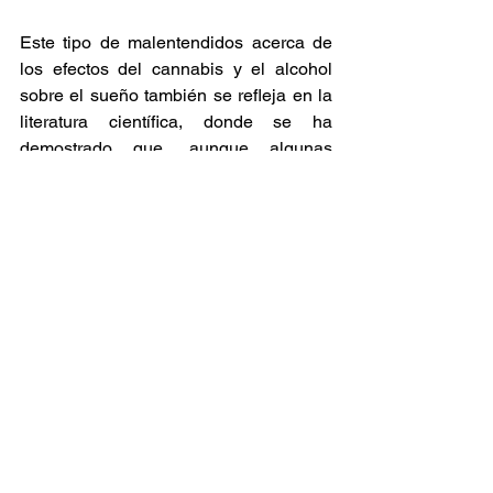
Este tipo de malentendidos acerca de 
los efectos del cannabis y el alcohol 
sobre el sueño también se refleja en la 
literatura científica, donde se ha 
demostrado que, aunque algunas 
sustancias pueden facilitar la 
somnolencia inicial, a menudo 
fragmentan el sueño, reducen el tiempo 
de sueño profundo y alteran los ritmos 
circadianos. 
Dadas las altas tasas de uso de 
sustancias reportadas y su interacción 
con problemas de sueño, los 
investigadores recomiendan que los 
proveedores de atención médica 
presten atención a esta conexión. La 
evaluación integrada de problemas de 