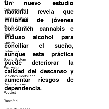
Videos
Un nuevo estudio 
Cultura política
nacional revela que 
Raíces y Ritmos
millones de jóvenes 
Ska Sin Fronteras
consumen cannabis e 
Noticia
incluso alcohol para 
Cultura
conciliar el sueño, 
Cobertura
aunque esta práctica 
Sound System
puede deteriorar la 
Festivales
calidad del descanso y 
Sesiones RootsLand
aumentar riesgos de 
Documentales
dependencia. 
Podcast
Rastafari