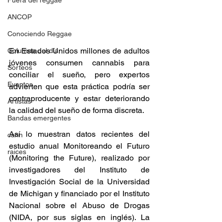
Fuera del reggae
ANCOP
Conociendo Reggae
En Estados Unidos millones de adultos 
Columna del día
jóvenes consumen cannabis para 
Sorteos
conciliar el sueño, pero expertos 
Eventos
advierten que esta práctica podría ser 
contraproducente y estar deteriorando 
Artistas
la calidad del sueño de forma discreta. 
Bandas emergentes
Así lo muestran datos recientes del 
cann
estudio anual Monitoreando el Futuro 
raices
(Monitoring the Future), realizado por 
investigadores del Instituto de 
Investigación Social de la Universidad 
de Michigan y financiado por el Instituto 
Nacional sobre el Abuso de Drogas 
(NIDA, por sus siglas en inglés). La 