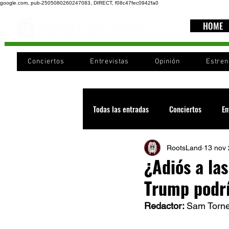
google.com, pub-2505080260247083, DIRECT, f08c47fec0942fa0
HOME
Conciertos
Entrevistas
Opinión
Estre
Todas las entradas
Conciertos
En
RootsLand
13 nov
Recomendaciones
Videos
¿Adiós a las
Trump podrí
Noticia
Cultura
Cobertura
Redactor: 
Sam Torne