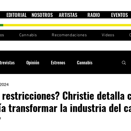
EDITORIAL
NOSOTROS
ARTISTAS
RADIO
EVENTOS
nos
Cannabis
Recomendaciones
Videos
trevistas
Opinión
Estrenos
Cannabis
 2024
Cultura política
Raíces y Ritmos
Ska Sin Fronteras
 restricciones? Christie detalla
a transformar la industria del c
Sound System
Festivales
Sesiones RootsLand
 