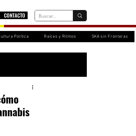
CONTACTO
Cultura Política
Raíces y Ritmos
SKA sin Fronteras
Inicia sesión/ Regístrate
 cómo
annabis