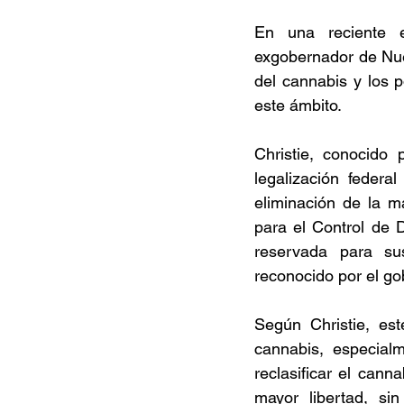
En una reciente e
exgobernador de Nuev
del cannabis y los 
este ámbito. 
Christie, conocido
legalización federa
eliminación de la m
para el Control de D
reservada para sus
reconocido por el gob
Según Christie, est
cannabis, especialm
reclasificar el cann
mayor libertad, si