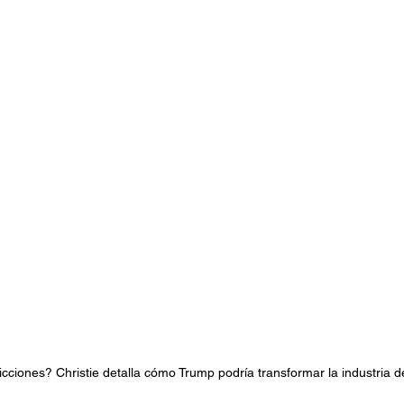
stafari
Fuera del reggae
ANCOP
 día
Sorteos
Eventos
Artistas
raices
ricciones? Christie detalla cómo Trump podría transformar la industria d