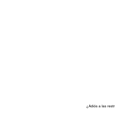
Documentales
Podcast
Ra
Conociendo Reggae
Columna del
Bandas emergentes
cann
¿Adiós a las rest