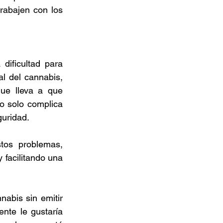
trabajen con los 
dificultad para 
l del cannabis, 
ue lleva a que 
 solo complica 
uridad. 
tos problemas, 
facilitando una 
abis sin emitir 
nte le gustaría 