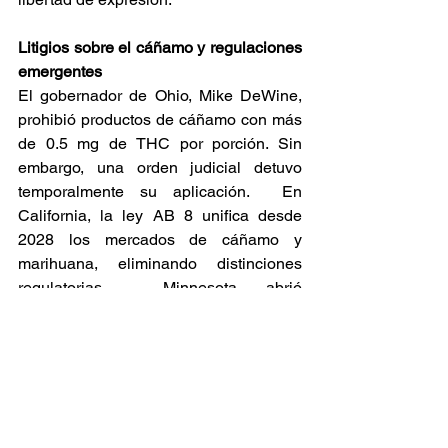
Litigios sobre el cáñamo y regulaciones 
emergentes
El gobernador de Ohio, Mike DeWine, 
prohibió productos de cáñamo con más 
de 0.5 mg de THC por porción. Sin 
embargo, una orden judicial detuvo 
temporalmente su aplicación.  En 
California, la ley AB 8 unifica desde 
2028 los mercados de cáñamo y 
marihuana, eliminando distinciones 
regulatorias.  Minnesota abrió 
solicitudes de licencia para comestibles 
de baja potencia, y Nuevo México 
propuso límites de THC y proporciones 
mínimas de CBD en productos, con 
audiencia pública en diciembre. 