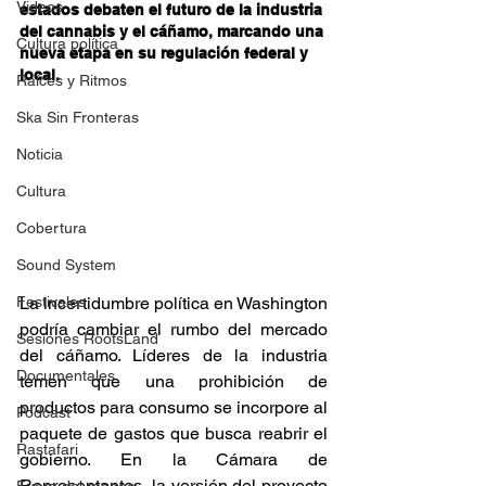
Videos
estados debaten el futuro de la industria 
del cannabis y el cáñamo, marcando una 
Cultura política
nueva etapa en su regulación federal y 
local. 
Raíces y Ritmos
Ska Sin Fronteras
Noticia
Cultura
Cobertura
Sound System
La incertidumbre política en Washington 
Festivales
podría cambiar el rumbo del mercado 
Sesiones RootsLand
del cáñamo. Líderes de la industria 
Documentales
temen que una prohibición de 
productos para consumo se incorpore al 
Podcast
paquete de gastos que busca reabrir el 
Rastafari
gobierno. En la Cámara de 
Representantes, la versión del proyecto 