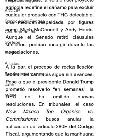
Fuera del reggae
agrícola redefine el cáñamo para excluir 
ANCOP
cualquier producto con THC detectable, 
Conociendo Reggae
una medida respaldada por figuras 
como Mitch McConnell y Andy Harris. 
Columna del día
Aunque el Senado retiró cláusulas 
Sorteos
similares, podrían resurgir durante las 
negociaciones. 
Eventos
Artistas
A la par, el proceso de reclasificación 
federal del cannabis sigue sin avances. 
Bandas emergentes
Pese a que el presidente Donald Trump 
cann
prometió resolverlo “en semanas”, la 
raices
DEA no ha emitido nuevas 
resoluciones. En tribunales, el caso 
New Mexico Top Organics vs. 
Commissioner
 busca anular la 
aplicación del artículo 280E del Código 
Fiscal, argumentando que la marihuana 