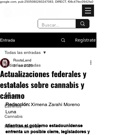
google.com, pub-2505080260247083, DIRECT, f08c47fec0942fa0
Regístrate
Entrada
Todas las entradas
RootsLand
Todas las entradas
31 oct 2025
Actualizaciones federales y
Conciertos
estatales sobre cannabis y
Entrevistas
cáñamo
Opinión
Redacción: 
Ximena Zarahi Moreno 
Estrenos
Luna 
Cannabis
Mientras el gobierno estadounidense 
Recomendaciones
enfrenta un posible cierre, legisladores y 