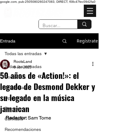
google.com, pub-2505080260247083, DIRECT, f08c47fec0942fa0
Regístrate
Entrada
Todas las entradas
RootsLand
Todas las entradas
8 abr 2025
50 años de «Action!»: el
Conciertos
legado de Desmond Dekker y
Entrevistas
su legado en la música
Opinión
jamaican
Estrenos
Redactor: 
Sam Torne 
Cannabis
Recomendaciones