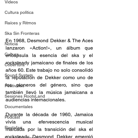
Videos
Cultura política
Raíces y Ritmos
Ska Sin Fronteras
En 1968, Desmond Dekker & The Aces 
Noticia
lanzaron «Action!», un álbum que 
Cultura
encapsula la esencia del ska y el 
rocksteady jamaicano de finales de los 
Cobertura
años 60. Este trabajo no solo consolidó 
Sound System
la reputación de Dekker como uno de 
los pioneros del género, sino que 
Festivales
también llevó la música jamaicana a 
Sesiones RootsLand
audiencias internacionales.​ 
Documentales
Durante la década de 1960, Jamaica 
Podcast
vivía una efervescencia musical 
Rastafari
marcada por la transición del ska el 
rocksteady. Desmond Dekker emergió 