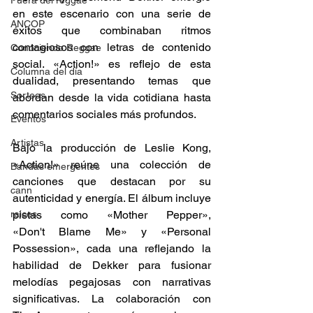
Fuera del reggae
en este escenario con una serie de 
ANCOP
éxitos que combinaban ritmos 
contagiosos con letras de contenido 
Conociendo Reggae
social. «Action!» es reflejo de esta 
Columna del día
dualidad, presentando temas que 
Sorteos
abordan desde la vida cotidiana hasta 
comentarios sociales más profundos.​ 
Eventos
Artistas
Bajo la producción de Leslie Kong, 
«Action!» reúne una colección de 
Bandas emergentes
canciones que destacan por su 
cann
autenticidad y energía. El álbum incluye 
raices
pistas como «Mother Pepper», 
«Don't Blame Me» y «Personal 
Possession», cada una reflejando la 
habilidad de Dekker para fusionar 
melodías pegajosas con narrativas 
significativas. La colaboración con 